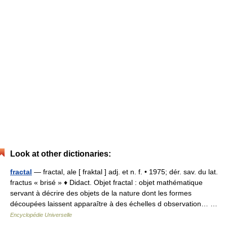
Look at other dictionaries:
fractal
— fractal, ale [ fraktal ] adj. et n. f. • 1975; dér. sav. du lat.
fractus « brisé » ♦ Didact. Objet fractal : objet mathématique
servant à décrire des objets de la nature dont les formes
découpées laissent apparaître à des échelles d observation… …
Encyclopédie Universelle