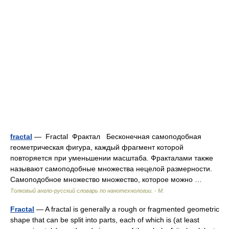
fractal
— Fractal Фрактал Бесконечная самоподобная
геометрическая фигура, каждый фрагмент которой
повторяется при уменьшении масштаба. Фракталами также
называют самоподобные множества нецелой размерности.
Самоподобное множество множество, которое можно …
Толковый англо-русский словарь по нанотехнологии. - М.
Fractal
— A fractal is generally a rough or fragmented geometric
shape that can be split into parts, each of which is (at least