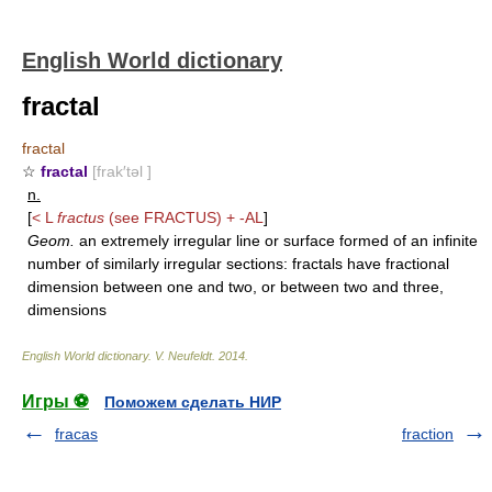
English World dictionary
fractal
fractal
☆
fractal
[frak′təl ]
n.
[
< L
fractus
(see
FRACTUS
) +
-AL
]
Geom.
an extremely irregular line or surface formed of an infinite
number of similarly irregular sections: fractals have fractional
dimension between one and two, or between two and three,
dimensions
English World dictionary
.
V. Neufeldt
.
2014
.
Игры ⚽
Поможем сделать НИР
fracas
fraction