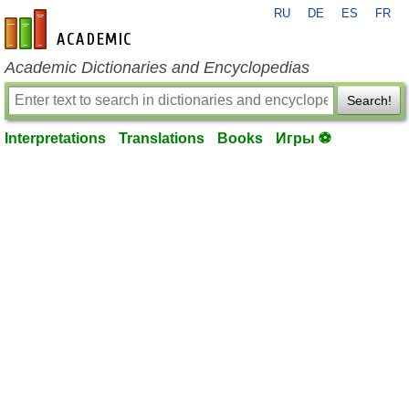
RU
DE
ES
FR
en-academic.com
Academic Dictionaries and Encyclopedias
Search!
Interpretations
Translations
Books
Игры ⚽