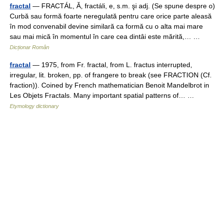
fractal
— FRACTÁL, Ă, fractáli, e, s.m. şi adj. (Se spune despre o)
Curbă sau formă foarte neregulată pentru care orice parte aleasă
în mod convenabil devine similară ca formă cu o alta mai mare
sau mai mică în momentul în care cea dintâi este mărită,… …
Dicționar Român
fractal
— 1975, from Fr. fractal, from L. fractus interrupted,
irregular, lit. broken, pp. of frangere to break (see FRACTION (Cf.
fraction)). Coined by French mathematician Benoit Mandelbrot in
Les Objets Fractals. Many important spatial patterns of… …
Etymology dictionary