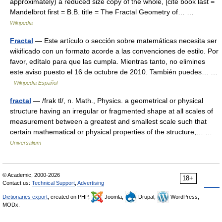
approximately) a reduced size copy of the whole, [cite book last =
Mandelbrot first = B.B. title = The Fractal Geometry of… …
Wikipedia
Fractal
— Este artículo o sección sobre matemáticas necesita ser
wikificado con un formato acorde a las convenciones de estilo. Por
favor, edítalo para que las cumpla. Mientras tanto, no elimines
este aviso puesto el 16 de octubre de 2010. También puedes… …
Wikipedia Español
fractal
— /frak tl/, n. Math., Physics. a geometrical or physical
structure having an irregular or fragmented shape at all scales of
measurement between a greatest and smallest scale such that
certain mathematical or physical properties of the structure,… …
Universalium
© Academic, 2000-2026
18+
Contact us:
Technical Support
,
Advertising
Dictionaries export
, created on PHP,
Joomla,
Drupal,
WordPress,
MODx.