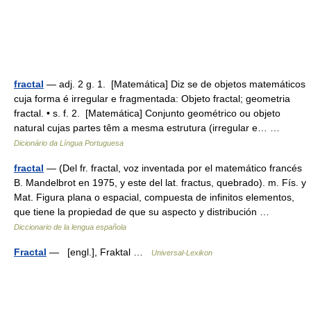
fractal
— adj. 2 g. 1. [Matemática] Diz se de objetos matemáticos
cuja forma é irregular e fragmentada: Objeto fractal; geometria
fractal. • s. f. 2. [Matemática] Conjunto geométrico ou objeto
natural cujas partes têm a mesma estrutura (irregular e… …
Dicionário da Língua Portuguesa
fractal
— (Del fr. fractal, voz inventada por el matemático francés
B. Mandelbrot en 1975, y este del lat. fractus, quebrado). m. Fís. y
Mat. Figura plana o espacial, compuesta de infinitos elementos,
que tiene la propiedad de que su aspecto y distribución …
Diccionario de la lengua española
Fractal
— [engl.], Fraktal …
Universal-Lexikon